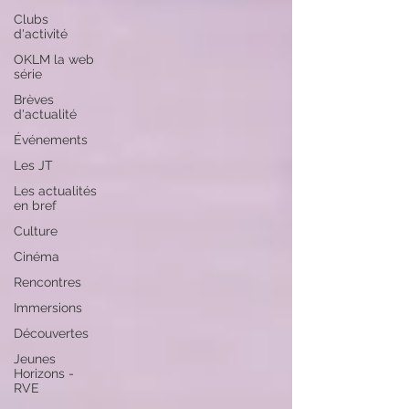
Clubs
d'activité
OKLM la web
série
Brèves
d'actualité
Événements
Les JT
Les actualités
en bref
Culture
Cinéma
Rencontres
Immersions
Découvertes
Jeunes
Horizons -
RVE