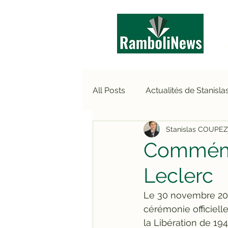
Le
All Posts
Actualités de Stanisl
Stanislas COUPEZ
Commerçants & artisans
Commémo
Leclerc
Les JT
Les actualités en b
Le 30 novembre 202
cérémonie officielle
Jeunes Horizons - RVE
la Libération de 1944