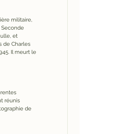
ère militaire, 
la Seconde 
lle, et 
es de Charles 
945. Il meurt le 
rentes 
t réunis 
tographie de 