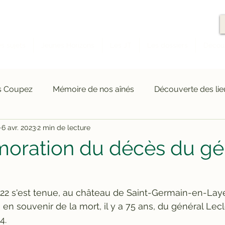
Les actualités de Rambouillet et des environs
s sujets
Jeunes Horizons
Les JT
Les dossiers
Décou
as Coupez
Mémoire de nos aînés
Découverte des lie
6 avr. 2023
2 min de lecture
Clubs d'activité
OKLM la web série
Brèves d'actuali
ration du décès du gé
ref
Culture
Cinéma
Rencontres
Immersio
2 s'est tenue, au château de Saint-Germain-en-Laye
 en souvenir de la mort, il y a 75 ans, du général Lec
.    