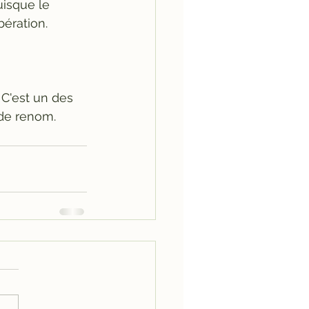
uisque le 
ration.    
 C'est un des 
de renom.