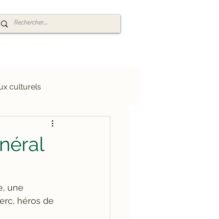
vrir RamboliNews
ux culturels
té
Événements
néral
ns
Découvertes
, une 
lerc, héros de 