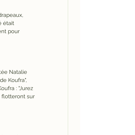
drapeaux, 
 était 
nt pour 
tée Natalie 
de Koufra", 
ufra : "Jurez 
flotteront sur 